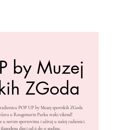
P by Muzej
skih ZGoda
ku radionicu POP UP by Muzej sportskih ZGoda
država u Rougemarin Parku svaki vikend!
se u novim sportovima i uživaj u našoj radionici.
ilagođena djeci od 6 do 11 godina.