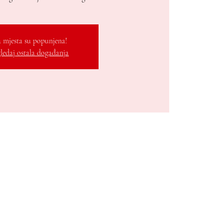
 mjesta su popunjena!
ledaj ostala događanja