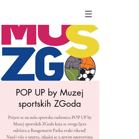
POP UP by Muzej
sportskih ZGoda
Prijavi se na našu sportsku radionicu POP UP by
Muzej sportskih ZGoda koja se ovoga ljeta
održava u Rougemarin Parku svaki vikend!
Nauči više o sportu, iskušaj se u novim sportovima