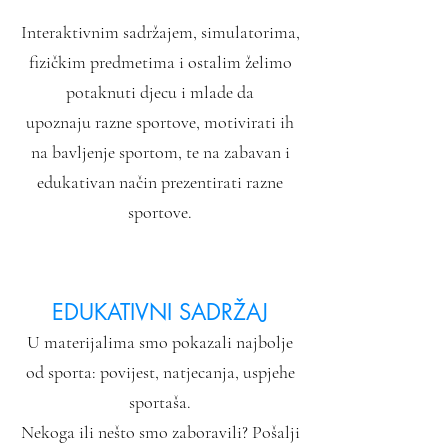
Interaktivnim sadržajem, simulatorima,
fizičkim predmetima i ostalim želimo
potaknuti djecu i mlade da
upoznaju razne sportove, motivirati ih
na bavljenje sportom, te na zabavan i
edukativan način prezentirati razne
sportove.
EDUKATIVNI SADRŽAJ
U materijalima smo pokazali najbolje
od sporta: povijest, natjecanja, uspjehe
sportaša.
Nekoga ili nešto smo zaboravili? Pošalji