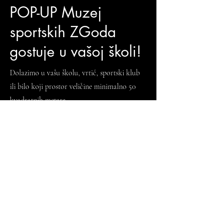
POP-UP Muzej
sportskih ZGoda
gostuje u vašoj školi!
Dolazimo u vašu školu, vrtić, sportski klub
ili bilo koji prostor veličine minimalno 50
kvadratnih metara.
Donosimo interaktivne izloške i vodimo vas
kroz najbolje od sporta. Za više informacija
slobodno nas kontaktirajte!
info@muszg.com
Ime